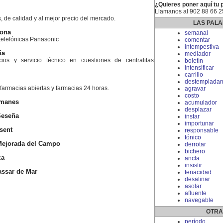
¿Quieres poner aquí tu 
Llamanos al 902 88 66 2
 de calidad y al mejor precio del mercado.
LAS PALA
lona
semanal
s telefónicas Panasonic
comentar
intempestiva
ia
mediador
os y servicio técnico en cuestiones de centralitas
boletín
intensificar
carrillo
destemplada
farmacias abiertas y farmacias 24 horas.
agravar
costo
umanes
acumulador
desplazar
Seseña
instar
importunar
ssent
responsable
tónico
 Mejorada del Campo
derrotar
bichero
za
ancla
insistir
lassar de Mar
tenacidad
desatinar
asolar
afluente
navegable
OTRA
período