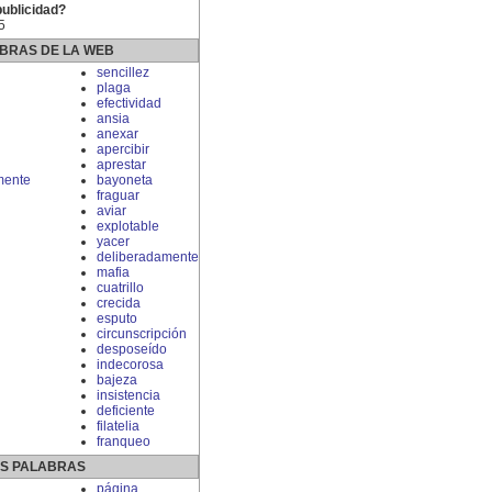
publicidad?
5
BRAS DE LA WEB
sencillez
plaga
efectividad
ansia
anexar
apercibir
aprestar
mente
bayoneta
fraguar
aviar
explotable
yacer
deliberadamente
mafia
cuatrillo
crecida
esputo
circunscripción
desposeído
indecorosa
bajeza
insistencia
deficiente
filatelia
franqueo
S PALABRAS
página