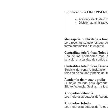
Significado de CIRCUNSCRI
Acción y efecto de circ
División administrativa,
Mensajería publicitaria a tr
Le ofrecemos soluciones que pe
forma automática e inteligente.
Centralitas telefonicas Toled
Uno de los operadores más im
servicio, una calidad de sonido 
Centralitas telefonicas Guada
Servicio de venta e instalación
relación de calidad y precio del 
Academia de mecanografía
El mejor método para aprende
Bilbao, Valencia, Sevilla, … y to
Abogados Valencia
Los mejores abogados de Valenc
Abogados Toledo
Los mejores abogados de Toled