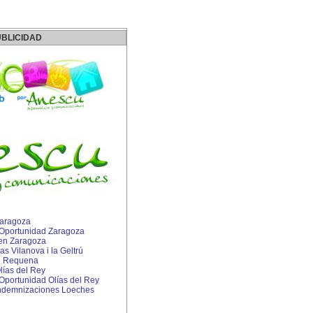
BLICIDAD
Zaragoza
Oportunidad Zaragoza
en Zaragoza
s Vilanova i la Geltrú
en Requena
ías del Rey
portunidad Olías del Rey
ndemnizaciones Loeches